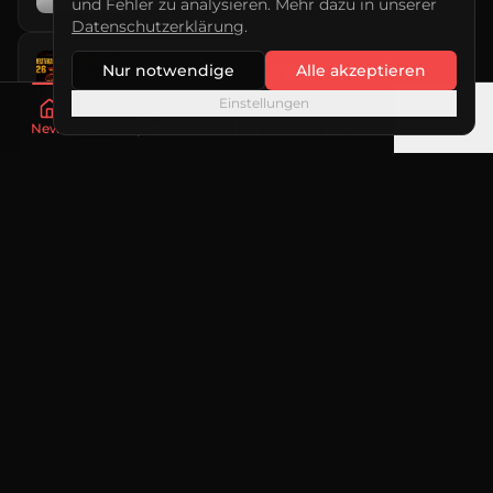
und Fehler zu analysieren. Mehr dazu in unserer
Datenschutzerklärung
.
Nur notwendige
Alle akzeptieren
TAIFUN-POWER BEI DER
EUROPAMEISTERSCHAFT 2026!
Einstellungen
11. Juli 2026
News
Spiele
Live
Tabelle
Mehr
DERBY ENDET ENTTÄUSCHEND
11. Juli 2026
TABELLE
Alle
Bundesliga
BUNDESLIGA SÜD