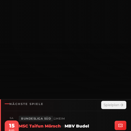
NÄCHSTE SPIELE
Spielplan
SA
BUNDESLIGA SÜD
HEIM
15
MSC Taifun Mörsch
MBV Budel
vs
AUG