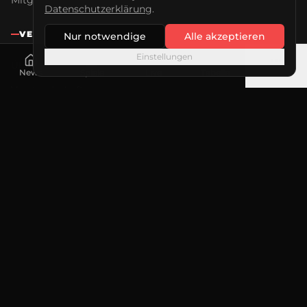
Mitglied werden
Datenschutzerklärung
.
VEREIN
Nur notwendige
Alle akzeptieren
Einstellungen
Über uns
News
Spiele
Live
Tabelle
Mehr
Vorstandschaft
Beim Jannis
Bundesligateam
Sponsoring
KONTAKT
Erwin Schöffel Stadion
Keplerstraße 101
76287 Rheinstetten
info@msc-taifun.de
rechnung@msctaifun.de