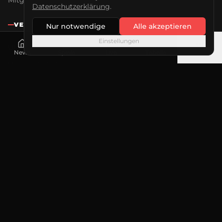
Mitglied werden
Datenschutzerklärung
.
VEREIN
Nur notwendige
Alle akzeptieren
Einstellungen
Über uns
News
Spiele
Live
Tabelle
Mehr
Vorstandschaft
Beim Jannis
Bundesligateam
Sponsoring
KONTAKT
Erwin Schöffel Stadion
Keplerstraße 101
76287 Rheinstetten
info@msc-taifun.de
rechnung@msctaifun.de