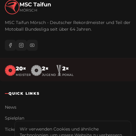
MSC Taifun
MÖRSCH
MSC Taifun Mörsch - Deutscher Rekordmeister und Teil der
Motoball Bundesliga seit über
64
Jahren.
20
×
2
×
2
×
MEISTER
JUGEND
POKAL
QUICK LINKS
News
Spielplan
Wir verwenden Cookies und ähnliche
Tickets
Technologien, um unsere Website zu verbessern