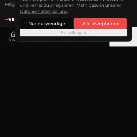
Mitglied werden
und Fehler zu analysieren. Mehr dazu in unserer
Datenschutzerklärung
.
VEREIN
Nur notwendige
Alle akzeptieren
Einstellungen
Über uns
News
Spiele
Live
Tabelle
Mehr
Vorstandschaft
Beim Jannis
Bundesligateam
Sponsoring
KONTAKT
Erwin Schöffel Stadion
Keplerstraße 101
76287 Rheinstetten
info@msc-taifun.de
rechnung@msctaifun.de